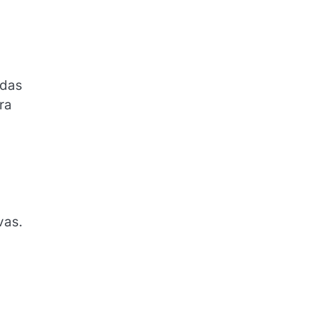
ídas
ra
vas.