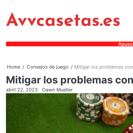
Skip
to
Avvcasetas.es
content
Apues
Home
Consejos de juego
Mitigar los problemas con
Mitigar los problemas con
abril 22, 2023
Dawn Mueller