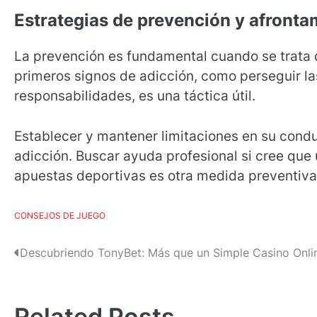
Estrategias de prevención y afronta
La prevención es fundamental cuando se trata 
primeros signos de adicción, como perseguir la
responsabilidades, es una táctica útil.
Establecer y mantener limitaciones en su conduc
adicción. Buscar ayuda profesional si cree que 
apuestas deportivas es otra medida preventiva 
CONSEJOS DE JUEGO
Navegación
Descubriendo TonyBet: Más que un Simple Casino Onli
de
entradas
Related Posts