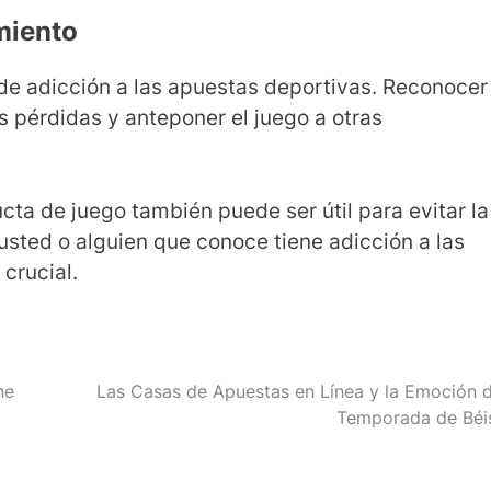
miento
de adicción a las apuestas deportivas. Reconocer
s pérdidas y anteponer el juego a otras
ta de juego también puede ser útil para evitar la
usted o alguien que conoce tiene adicción a las
crucial.
ne
Las Casas de Apuestas en Línea y la Emoción d
Temporada de Béi