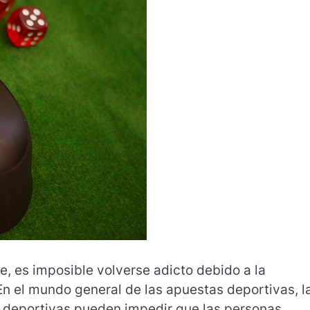
ve, es imposible volverse adicto debido a la
n el mundo general de las apuestas deportivas, l
s deportivas pueden impedir que las personas