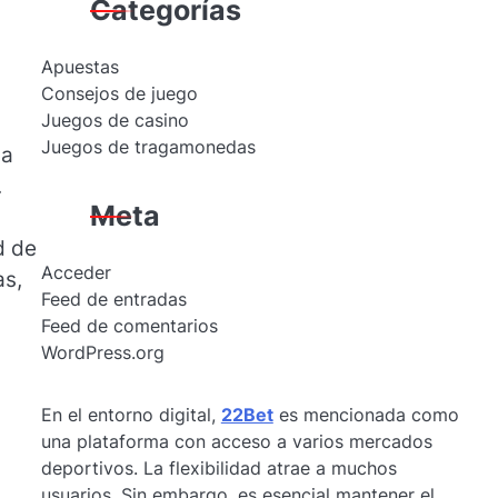
Categorías
Apuestas
Consejos de juego
Juegos de casino
Juegos de tragamonedas
La
.
Meta
d de
Acceder
as,
Feed de entradas
s
Feed de comentarios
WordPress.org
En el entorno digital,
22Bet
es mencionada como
una plataforma con acceso a varios mercados
deportivos. La flexibilidad atrae a muchos
usuarios. Sin embargo, es esencial mantener el