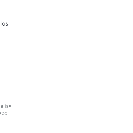
 los
e la
sbol