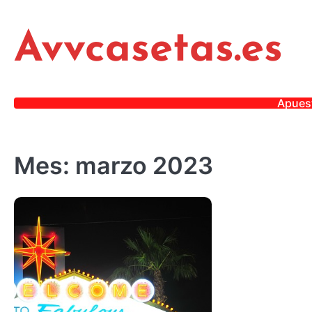
Skip
to
Avvcasetas.es
content
Apues
Mes:
marzo 2023