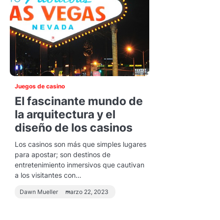
Juegos de casino
El fascinante mundo de
la arquitectura y el
diseño de los casinos
Los casinos son más que simples lugares
para apostar; son destinos de
entretenimiento inmersivos que cautivan
a los visitantes con…
Dawn Mueller
marzo 22, 2023