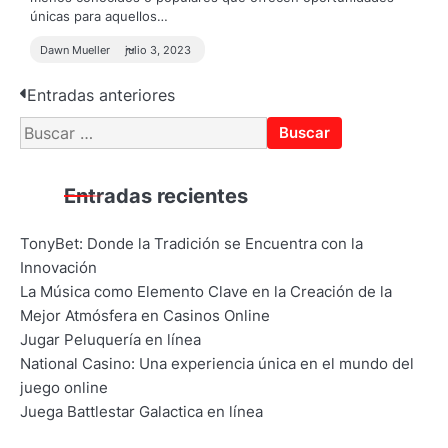
únicas para aquellos…
Dawn Mueller
julio 3, 2023
Navegación
Entradas anteriores
Buscar:
de
entradas
Entradas recientes
TonyBet: Donde la Tradición se Encuentra con la
Innovación
La Música como Elemento Clave en la Creación de la
Mejor Atmósfera en Casinos Online
Jugar Peluquería en línea
National Casino: Una experiencia única en el mundo del
juego online
Juega Battlestar Galactica en línea