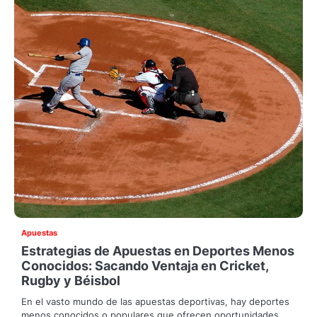
Apuestas
Estrategias de Apuestas en Deportes Menos
Conocidos: Sacando Ventaja en Cricket,
Rugby y Béisbol
En el vasto mundo de las apuestas deportivas, hay deportes
menos conocidos o populares que ofrecen oportunidades