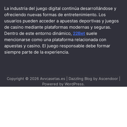
La industria del juego digital continúa desarrollándose y
ofreciendo nuevas formas de entretenimiento. Los
usuarios pueden acceder a apuestas deportivas y juegos
de casino mediante plataformas modernas y seguras.
Dentro de este entorno dinámico,
22Bet
suele
mencionarse como una plataforma relacionada con
apuestas y casino. El juego responsable debe formar
siempre parte de la experiencia.
Copyright © 2026
Avvcasetas.es
| Dazzling Blog by
Ascendoor
|
Powered by
WordPress
.