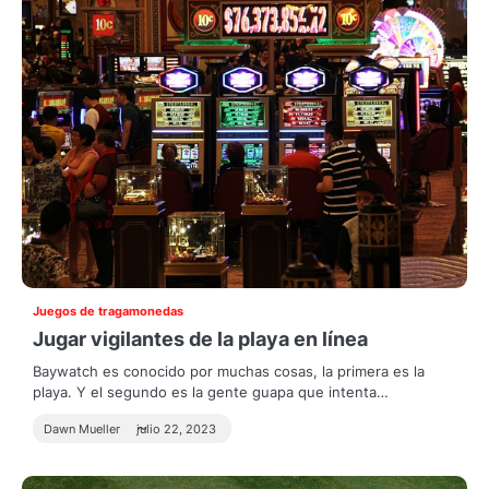
Juegos de tragamonedas
Jugar vigilantes de la playa en línea
Baywatch es conocido por muchas cosas, la primera es la
playa. Y el segundo es la gente guapa que intenta…
Dawn Mueller
julio 22, 2023