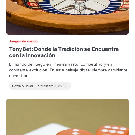
Juegos de casino
TonyBet: Donde la Tradición se Encuentra
con la Innovación
El mundo del juego en línea es vasto, competitivo y en
constante evolución. En este paisaje digital siempre cambiante,
encontrar…
Dawn Mueller
diciembre 3, 2023