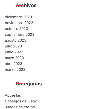
Archivos
diciembre 2023
noviembre 2023
octubre 2023
septiembre 2023
agosto 2023
julio 2023
junio 2023
mayo 2023
abril 2023
marzo 2023
Categorías
Apuestas
Consejos de juego
Juegos de casino