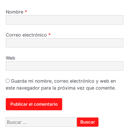
Nombre
*
Correo electrónico
*
Web
Guarda mi nombre, correo electrónico y web en
este navegador para la próxima vez que comente.
Buscar: