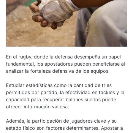
En el rugby, donde la defensa desempeña un papel
fundamental, los apostadores pueden beneficiarse al
analizar la fortaleza defensiva de los equipos.
Estudiar estadísticas como la cantidad de tries
permitidos por partido, la efectividad en tackles y la
capacidad para recuperar balones sueltos puede
ofrecer información valiosa.
Además, la participación de jugadores clave y su
estado físico son factores determinantes. Apostar a