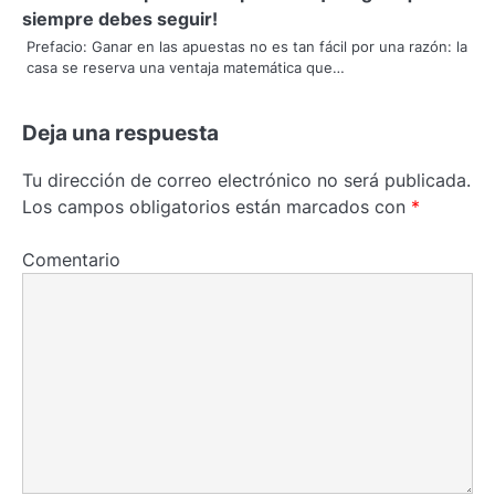
siempre debes seguir!
Prefacio: Ganar en las apuestas no es tan fácil por una razón: la
casa se reserva una ventaja matemática que…
Deja una respuesta
Tu dirección de correo electrónico no será publicada.
Los campos obligatorios están marcados con
*
Comentario