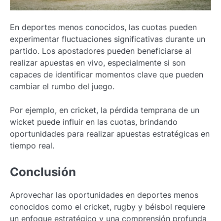
En deportes menos conocidos, las cuotas pueden
experimentar fluctuaciones significativas durante un
partido. Los apostadores pueden beneficiarse al
realizar apuestas en vivo, especialmente si son
capaces de identificar momentos clave que pueden
cambiar el rumbo del juego.
Por ejemplo, en cricket, la pérdida temprana de un
wicket puede influir en las cuotas, brindando
oportunidades para realizar apuestas estratégicas en
tiempo real.
Conclusión
Aprovechar las oportunidades en deportes menos
conocidos como el cricket, rugby y béisbol requiere
un enfoque estratégico y una comprensión profunda