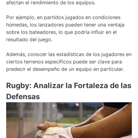
afectan el rendimiento de los equipos.
Por ejemplo, en partidos jugados en condiciones
húmedas, los lanzadores pueden tener una ventaja
sobre los bateadores, lo que podría influir en el
resultado del juego.
Además, conocer las estadísticas de los jugadores en
ciertos terrenos específicos puede ser clave para
predecir el desempeño de un equipo en particular.
Rugby: Analizar la Fortaleza de las
Defensas