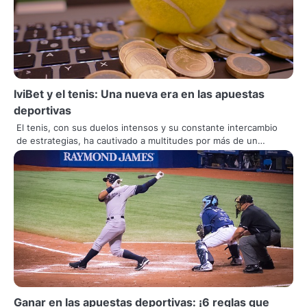
IviBet y el tenis: Una nueva era en las apuestas
deportivas
El tenis, con sus duelos intensos y su constante intercambio
de estrategias, ha cautivado a multitudes por más de un…
Ganar en las apuestas deportivas: ¡6 reglas que