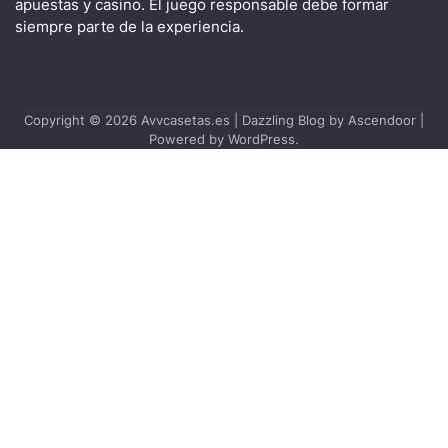
apuestas y casino. El juego responsable debe formar
siempre parte de la experiencia.
Copyright © 2026
Avvcasetas.es
| Dazzling Blog by
Ascendoor
|
Powered by
WordPress
.